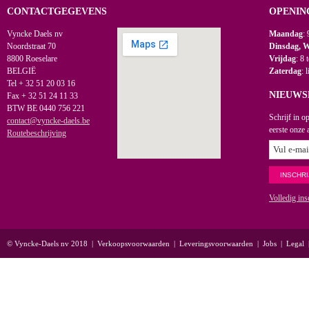
CONTACTGEGEVENS
OPENIN
Vyncke Daels nv
Maandag
: 
Noordstraat 70
Dinsdag, 
8800 Roeselare
Vrijdag
: 8 
BELGIË
Zaterdag
: 
Tel + 32 51 20 03 16
NIEUWS
Fax + 32 51 24 11 33
BTW BE 0440 756 221
Schrijf in o
contact@vyncke-daels.be
eerste onze 
Routebeschrijving
Volledig ins
© Vyncke-Daels nv 2018
|
Verkoopsvoorwaarden
|
Leveringsvoorwaarden
|
Jobs
|
Legal