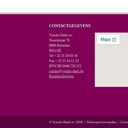
CONTACTGEGEVENS
Vyncke Daels nv
Noordstraat 70
8800 Roeselare
BELGIË
Tel + 32 51 20 03 16
Fax + 32 51 24 11 33
BTW BE 0440 756 221
contact@vyncke-daels.be
Routebeschrijving
© Vyncke-Daels nv 2018
|
Verkoopsvoorwaarden
|
Leve