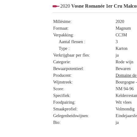
2020
Vosne Romanée 1er Cru Malcon
Millésime:
2020
Formaat:
Magnum
Verpakking:
CC3M
Aantal flessen :
3
Type :
Karton
Verkrijgbaar per fles:
ja
Categorie:
Rode wijn
Bewaarpotentieel:
Bewaren
Producent:
Domaine de 
Wijnstreek:
Bourgogne -
Score:
NM 94-96
Specifiek:
Kelderresta
Foodpairing:
Wit vlees
Smaakprofiel:
Volmondig
Gelegenheidswijnen:
Eindejaarsf
Bio:
ja