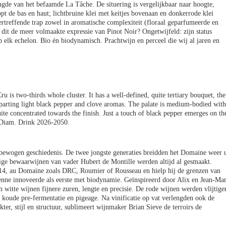
ngde van het befaamde La Tâche. De situering is vergelijkbaar naar hoogte,
opt de bas en haut; lichtbruine klei met keitjes bovenaan en donkerrode klei
treffende trap zowel in aromatische complexiteit (floraal geparfumeerde en
s dit de meer volmaakte expressie van Pinot Noir? Ongetwijfeld: zijn status
 elk echelon. Bio én biodynamisch. Prachtwijn en perceel die wij al jaren en
s two-thirds whole cluster. It has a well-defined, quite tertiary bouquet, the
parting light black pepper and clove aromas. The palate is medium-bodied with
ite concentrated towards the finish. Just a touch of black pepper emerges on th
 Diam. Drink 2026-2050.
 bewogen geschiedenis. De twee jongste generaties breidden het Domaine weer u
nige bewaarwijnen van vader Hubert de Montille werden altijd al gesmaakt.
2014, au Domaine zoals DRC, Roumier of Rousseau en hielp hij de grenzen van
nne innoveerde als eerste met biodynamie. Geïnspireerd door Alix en Jean-Ma
n witte wijnen fijnere zuren, lengte en precisie. De rode wijnen werden vlijtige
 koude pre-fermentatie en pigeage. Na vinificatie op vat verlengden ook de
kter, stijl en structuur, sublimeert wijnmaker Brian Sieve de terroirs de