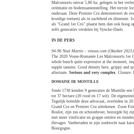
Malconsorts omvat 5,86 ha, gelegen in het verle
oriëntatie en bodemsamenstelling. Het terroir lo
onderaan. Deze Premier Cru demonstreert de over
kruidige toetsen) als in zachtheid en dimensie. I
als “Grand 1er Cru” plaatst hem dan ook hoog op
zelfs generaties verdelen bij Vyncke-Daels.
IN DE PERS
94-96 Neal Martin – vinous.com (Oktober 2021)
The 2020 Vosne-Romanée Les Malconsorts 1er Cru i
whole bunch quite expressive at the moment, im
supple tannins. Good density here, grippy and qu
aftertaste.
Serious and very complex
. Closure:
DOMAINE DE MONTILLE
Sinds 1730 kenden 9 generaties de Montille een
tot 37 hectare (20 rood en 17 wit). De eigenzin
Tegelijk bottelde deze advocaat, overleden in 
Grand Cru en Premier Cru uittekenen. Zoon Etie
Roulot, zijn zus en schoonbroer, bezorgde hij zij
met meer vinificatie en grappe entière en minder
élevages. Vastberaden in zijn zoektocht naar kara
Bourgogne.