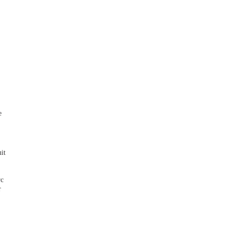
e
it
rc
r