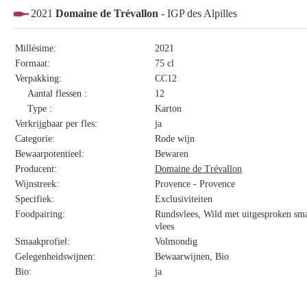
2021
Domaine de Trévallon
- IGP des Alpilles
Millésime:
2021
Formaat:
75 cl
Verpakking:
CC12
Aantal flessen :
12
Type :
Karton
Verkrijgbaar per fles:
ja
Categorie:
Rode wijn
Bewaarpotentieel:
Bewaren
Producent:
Domaine de Trévallon
Wijnstreek:
Provence - Provence
Specifiek:
Exclusiviteiten
Foodpairing:
Rundsvlees, Wild met uitgesproken sma
vlees
Smaakprofiel:
Volmondig
Gelegenheidswijnen:
Bewaarwijnen, Bio
Bio:
ja