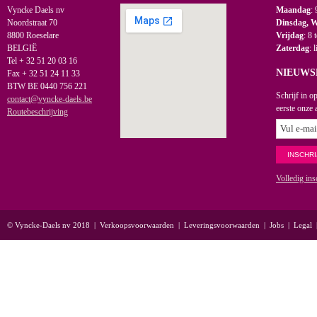
Vyncke Daels nv
Maandag
: 
Noordstraat 70
Dinsdag, 
8800 Roeselare
Vrijdag
: 8 
BELGIË
Zaterdag
: 
Tel + 32 51 20 03 16
NIEUWS
Fax + 32 51 24 11 33
BTW BE 0440 756 221
Schrijf in o
contact@vyncke-daels.be
eerste onze 
Routebeschrijving
Volledig ins
© Vyncke-Daels nv 2018
|
Verkoopsvoorwaarden
|
Leveringsvoorwaarden
|
Jobs
|
Legal