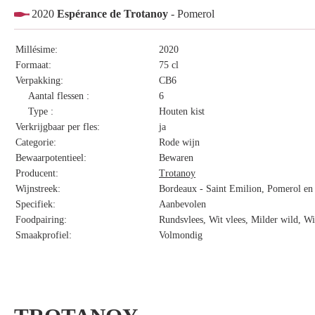
2020
Espérance de Trotanoy
- Pomerol
Millésime:
2020
Formaat:
75 cl
Verpakking:
CB6
Aantal flessen :
6
Type :
Houten kist
Verkrijgbaar per fles:
ja
Categorie:
Rode wijn
Bewaarpotentieel:
Bewaren
Producent:
Trotanoy
Wijnstreek:
Bordeaux - Saint Emilion, Pomerol en 
Specifiek:
Aanbevolen
Foodpairing:
Rundsvlees, Wit vlees, Milder wild, W
Smaakprofiel:
Volmondig