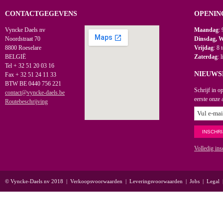
CONTACTGEGEVENS
OPENIN
Vyncke Daels nv
Maandag
: 
Noordstraat 70
Dinsdag, 
8800 Roeselare
Vrijdag
: 8 
BELGIË
Zaterdag
: 
Tel + 32 51 20 03 16
NIEUWS
Fax + 32 51 24 11 33
BTW BE 0440 756 221
Schrijf in o
contact@vyncke-daels.be
eerste onze 
Routebeschrijving
Volledig ins
© Vyncke-Daels nv 2018
|
Verkoopsvoorwaarden
|
Leveringsvoorwaarden
|
Jobs
|
Legal