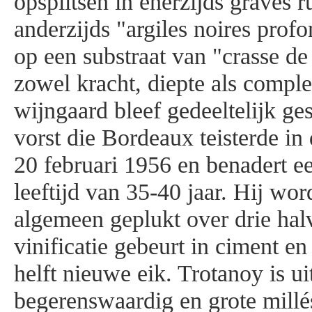
opsplitsen in enerzijds graves r
anderzijds "argiles noires prof
op een substraat van "crasse de
zowel kracht, diepte als comple
wijngaard bleef gedeeltelijk ge
vorst die Bordeaux teisterde in
20 februari 1956 en benadert 
leeftijd van 35-40 jaar. Hij wor
algemeen geplukt over drie hal
vinificatie gebeurt in ciment en
helft nieuwe eik. Trotanoy is ui
begerenswaardig en grote mill