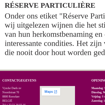
RÉSERVE PARTICULIÈRE
Onder ons etiket "Réserve Parti
wij uitgelezen wijnen die het st
van hun herkomstbenaming en d
interessante condities. Het zij
die nooit door hout worden ge
CONTACTGEGEVENS
OPENIN
Vyncke Daels nv
Maandag
: 
Noordstraat 70
Dinsdag, 
8800 Roeselare
Vrijdag
: 8 
BELGIË
Zaterdag
: 