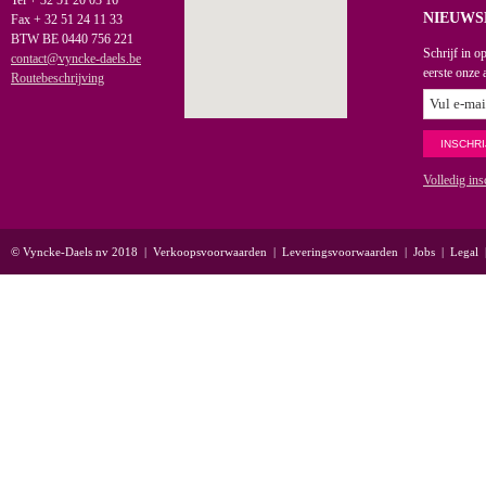
Tel + 32 51 20 03 16
NIEUWS
Fax + 32 51 24 11 33
BTW BE 0440 756 221
Schrijf in o
contact@vyncke-daels.be
eerste onze 
Routebeschrijving
Volledig ins
© Vyncke-Daels nv 2018
|
Verkoopsvoorwaarden
|
Leveringsvoorwaarden
|
Jobs
|
Legal