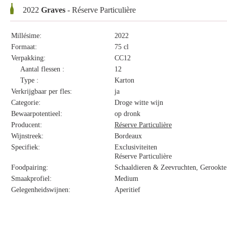
2022
Graves
- Réserve Particulière
Millésime:
2022
Formaat:
75 cl
Verpakking:
CC12
Aantal flessen :
12
Type :
Karton
Verkrijgbaar per fles:
ja
Categorie:
Droge witte wijn
Bewaarpotentieel:
op dronk
Producent:
Réserve Particulière
Wijnstreek:
Bordeaux
Specifiek:
Exclusiviteiten
Réserve Particulière
Foodpairing:
Schaaldieren & Zeevruchten, Gerookte 
Smaakprofiel:
Medium
Gelegenheidswijnen:
Aperitief