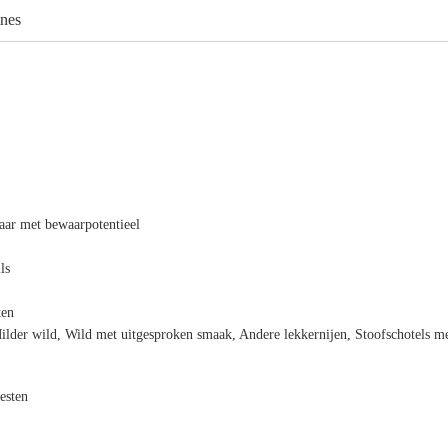
nes
ar met bewaarpotentieel
ls
ten
ilder wild, Wild met uitgesproken smaak, Andere lekkernijen, Stoofschotels m
esten