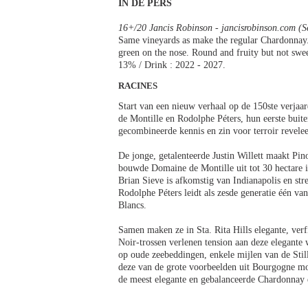
IN DE PERS
16+/20 Jancis Robinson - jancisrobinson.com (
Same vineyards as make the regular Chardonnay.
green on the nose. Round and fruity but not sweet
13% / Drink : 2022 - 2027.
RACINES
Start van een nieuw verhaal op de 150ste verja
de Montille en Rodolphe Péters, hun eerste buit
gecombineerde kennis en zin voor terroir reveleer
De jonge, getalenteerde Justin Willett maakt Pi
bouwde Domaine de Montille uit tot 30 hectare i
Brian Sieve is afkomstig van Indianapolis en st
Rodolphe Péters leidt als zesde generatie één va
Blancs.
Samen maken ze in Sta. Rita Hills elegante, verf
Noir-trossen verlenen tension aan deze elegante 
op oude zeebeddingen, enkele mijlen van de Stil
deze van de grote voorbeelden uit Bourgogne mo
de meest elegante en gebalanceerde Chardonnay