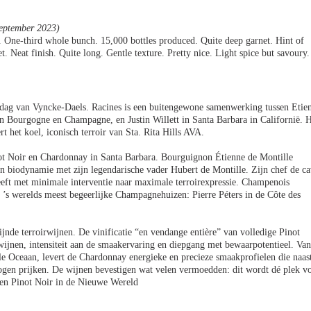
September 2023)
 One-third whole bunch. 15,000 bottles produced. Quite deep garnet. Hint of
. Neat finish. Quite long. Gentle texture. Pretty nice. Light spice but savoury.
ardag van Vyncke-Daels. Racines is een buitengewone samenwerking tussen Etie
en Bourgogne en Champagne, en Justin Willett in Santa Barbara in Californië. 
t het koel, iconisch terroir van Sta. Rita Hills AVA.
not Noir en Chardonnay in Santa Barbara. Bourguignon Étienne de Montille
n biodynamie met zijn legendarische vader Hubert de Montille. Zijn chef de c
reeft met minimale interventie naar maximale terroirexpressie. Champenois
n ’s werelds meest begeerlijke Champagnehuizen: Pierre Péters in de Côte des
ijnde terroirwijnen. De vinificatie “en vendange entière” van volledige Pinot
wijnen, intensiteit aan de smaakervaring en diepgang met bewaarpotentieel. Van
le Oceaan, levert de Chardonnay energieke en precieze smaakprofielen die naas
gen prijken. De wijnen bevestigen wat velen vermoedden: dit wordt dé plek v
 en Pinot Noir in de Nieuwe Wereld