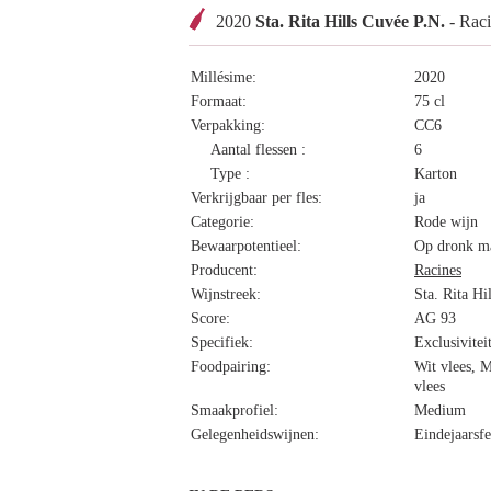
2020
Sta. Rita Hills Cuvée P.N.
- Raci
Millésime:
2020
Formaat:
75 cl
Verpakking:
CC6
Aantal flessen :
6
Type :
Karton
Verkrijgbaar per fles:
ja
Categorie:
Rode wijn
Bewaarpotentieel:
Op dronk ma
Producent:
Racines
Wijnstreek:
Sta. Rita Hil
Score:
AG 93
Specifiek:
Exclusivitei
Foodpairing:
Wit vlees, M
vlees
Smaakprofiel:
Medium
Gelegenheidswijnen:
Eindejaarsfe