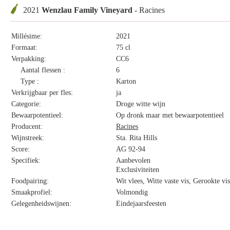
2021
Wenzlau Family Vineyard
- Racines
Millésime:
2021
Formaat:
75 cl
Verpakking:
CC6
Aantal flessen :
6
Type :
Karton
Verkrijgbaar per fles:
ja
Categorie:
Droge witte wijn
Bewaarpotentieel:
Op dronk maar met bewaarpotentieel
Producent:
Racines
Wijnstreek:
Sta. Rita Hills
Score:
AG 92-94
Specifiek:
Aanbevolen
Exclusiviteiten
Foodpairing:
Wit vlees, Witte vaste vis, Gerookte v
Smaakprofiel:
Volmondig
Gelegenheidswijnen:
Eindejaarsfeesten