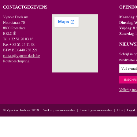
CONTACTGEGEVENS
OPENIN
Vyncke Daels nv
Maandag
: 
Noordstraat 70
Dinsdag, 
8800 Roeselare
Vrijdag
: 8 
BELGIË
Zaterdag
: 
Tel + 32 51 20 03 16
NIEUWS
Fax + 32 51 24 11 33
BTW BE 0440 756 221
Schrijf in o
contact@vyncke-daels.be
eerste onze 
Routebeschrijving
Volledig ins
© Vyncke-Daels nv 2018
|
Verkoopsvoorwaarden
|
Leveringsvoorwaarden
|
Jobs
|
Legal