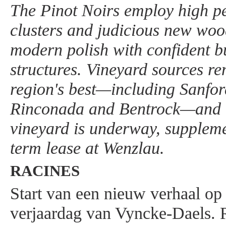
The Pinot Noirs employ high p
clusters and judicious new wo
modern polish with confident bu
structures. Vineyard sources r
region's best—including Sanfo
Rinconada and Bentrock—and a
vineyard is underway, suppleme
term lease at Wenzlau.
RACINES
Start van een nieuw verhaal op
verjaardag van Vyncke-Daels. R