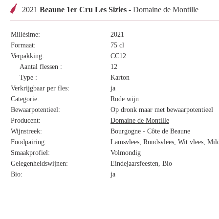
2021
Beaune 1er Cru Les Sizies
- Domaine de Montille
Millésime:
2021
Formaat:
75 cl
Verpakking:
CC12
Aantal flessen :
12
Type :
Karton
Verkrijgbaar per fles:
ja
Categorie:
Rode wijn
Bewaarpotentieel:
Op dronk maar met bewaarpotentieel
Producent:
Domaine de Montille
Wijnstreek:
Bourgogne - Côte de Beaune
Foodpairing:
Lamsvlees, Rundsvlees, Wit vlees, Mild
Smaakprofiel:
Volmondig
Gelegenheidswijnen:
Eindejaarsfeesten, Bio
Bio:
ja