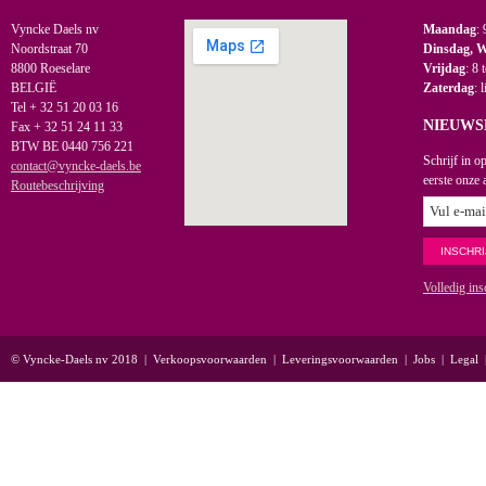
Vyncke Daels nv
Maandag
: 
Noordstraat 70
Dinsdag, 
8800 Roeselare
Vrijdag
: 8 
BELGIË
Zaterdag
: 
Tel + 32 51 20 03 16
NIEUWS
Fax + 32 51 24 11 33
BTW BE 0440 756 221
Schrijf in o
contact@vyncke-daels.be
eerste onze 
Routebeschrijving
Volledig ins
© Vyncke-Daels nv 2018
|
Verkoopsvoorwaarden
|
Leveringsvoorwaarden
|
Jobs
|
Legal