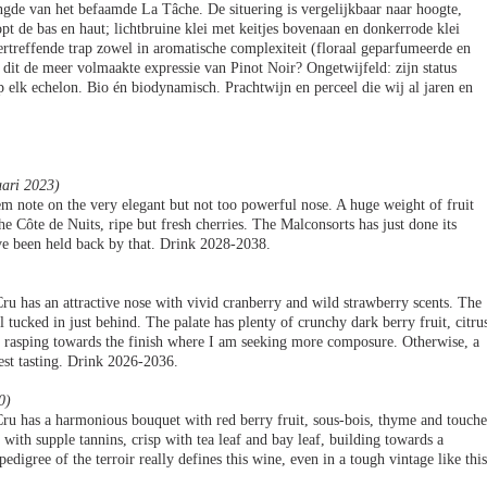
ngde van het befaamde La Tâche. De situering is vergelijkbaar naar hoogte,
opt de bas en haut; lichtbruine klei met keitjes bovenaan en donkerrode klei
treffende trap zowel in aromatische complexiteit (floraal geparfumeerde en
s dit de meer volmaakte expressie van Pinot Noir? Ongetwijfeld: zijn status
 elk echelon. Bio én biodynamisch. Prachtwijn en perceel die wij al jaren en
uari 2023)
em note on the very elegant but not too powerful nose. A huge weight of fruit
the Côte de Nuits, ripe but fresh cherries. The Malconsorts has just done its
ve been held back by that. Drink 2028-2038.
 has an attractive nose with vivid cranberry and wild strawberry scents. The
ll tucked in just behind. The palate has plenty of crunchy dark berry fruit, citru
ttle rasping towards the finish where I am seeking more composure. Otherwise, a
st tasting. Drink 2026-2036.
0)
 has a harmonious bouquet with red berry fruit, sous-bois, thyme and touche
with supple tannins, crisp with tea leaf and bay leaf, building towards a
igree of the terroir really defines this wine, even in a tough vintage like this