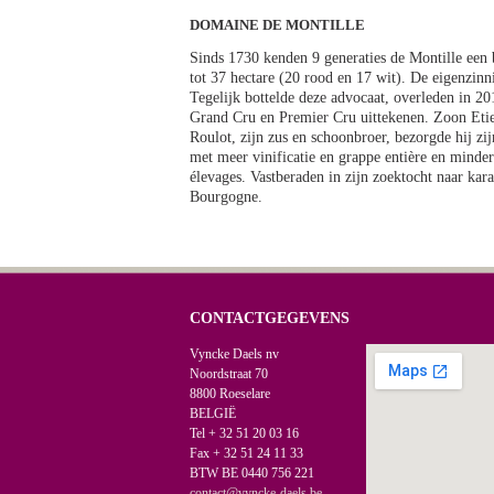
DOMAINE DE MONTILLE
Sinds 1730 kenden 9 generaties de Montille een
tot 37 hectare (20 rood en 17 wit). De eigenzin
Tegelijk bottelde deze advocaat, overleden in 
Grand Cru en Premier Cru uittekenen. Zoon Etie
Roulot, zijn zus en schoonbroer, bezorgde hij zij
met meer vinificatie en grappe entière en minder
élevages. Vastberaden in zijn zoektocht naar kara
Bourgogne.
CONTACTGEGEVENS
Vyncke Daels nv
Noordstraat 70
8800 Roeselare
BELGIË
Tel + 32 51 20 03 16
Fax + 32 51 24 11 33
BTW BE 0440 756 221
contact@vyncke-daels.be