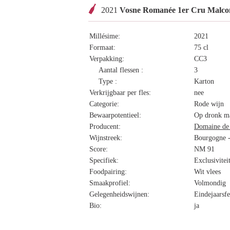
2021
Vosne Romanée 1er Cru Malcon
Millésime:
2021
Formaat:
75 cl
Verpakking:
CC3
Aantal flessen :
3
Type :
Karton
Verkrijgbaar per fles:
nee
Categorie:
Rode wijn
Bewaarpotentieel:
Op dronk ma
Producent:
Domaine de 
Wijnstreek:
Bourgogne -
Score:
NM 91
Specifiek:
Exclusivitei
Foodpairing:
Wit vlees
Smaakprofiel:
Volmondig
Gelegenheidswijnen:
Eindejaarsfe
Bio:
ja