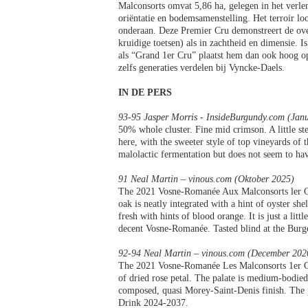
Malconsorts omvat 5,86 ha, gelegen in het verle
oriëntatie en bodemsamenstelling. Het terroir lo
onderaan. Deze Premier Cru demonstreert de over
kruidige toetsen) als in zachtheid en dimensie. I
als “Grand 1er Cru” plaatst hem dan ook hoog op
zelfs generaties verdelen bij Vyncke-Daels.
IN DE PERS
93-95 Jasper Morris - InsideBurgundy.com (Jan
50% whole cluster. Fine mid crimson. A little st
here, with the sweeter style of top vineyards of 
malolactic fermentation but does not seem to ha
91 Neal Martin – vinous.com (Oktober 2025)
The 2021 Vosne-Romanée Aux Malconsorts ler Cru
oak is neatly integrated with a hint of oyster she
fresh with hints of blood orange. It is just a li
decent Vosne-Romanée. Tasted blind at the Burge
92-94 Neal Martin – vinous.com (December 202
The 2021 Vosne-Romanée Les Malconsorts 1er Cru
of dried rose petal. The palate is medium-bodied 
composed, quasi Morey-Saint-Denis finish. The ped
Drink 2024-2037.