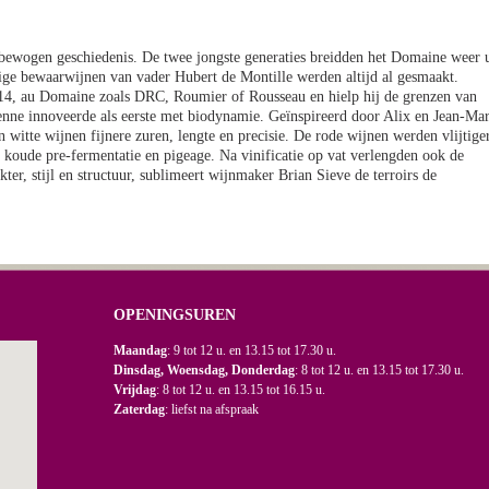
 bewogen geschiedenis. De twee jongste generaties breidden het Domaine weer u
nige bewaarwijnen van vader Hubert de Montille werden altijd al gesmaakt.
2014, au Domaine zoals DRC, Roumier of Rousseau en hielp hij de grenzen van
nne innoveerde als eerste met biodynamie. Geïnspireerd door Alix en Jean-Ma
n witte wijnen fijnere zuren, lengte en precisie. De rode wijnen werden vlijtige
 koude pre-fermentatie en pigeage. Na vinificatie op vat verlengden ook de
kter, stijl en structuur, sublimeert wijnmaker Brian Sieve de terroirs de
OPENINGSUREN
Maandag
: 9 tot 12 u. en 13.15 tot 17.30 u.
Dinsdag, Woensdag, Donderdag
: 8 tot 12 u. en 13.15 tot 17.30 u.
Vrijdag
: 8 tot 12 u. en 13.15 tot 16.15 u.
Zaterdag
: liefst na afspraak