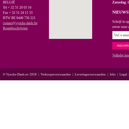
BELGIË
Zaterdag
: 
Tel + 32 51 20 03 16
NIEUWS
Fax + 32 51 24 11 33
BTW BE 0440 756 221
Schrijf in o
contact@vyncke-daels.be
eerste onze 
Routebeschrijving
Volledig ins
© Vyncke-Daels nv 2018
|
Verkoopsvoorwaarden
|
Leveringsvoorwaarden
|
Jobs
|
Legal