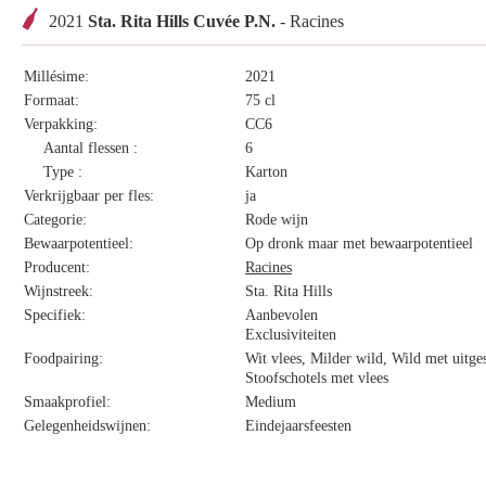
2021
Sta. Rita Hills Cuvée P.N.
- Racines
Millésime:
2021
Formaat:
75 cl
Verpakking:
CC6
Aantal flessen :
6
Type :
Karton
Verkrijgbaar per fles:
ja
Categorie:
Rode wijn
Bewaarpotentieel:
Op dronk maar met bewaarpotentieel
Producent:
Racines
Wijnstreek:
Sta. Rita Hills
Specifiek:
Aanbevolen
Exclusiviteiten
Foodpairing:
Wit vlees, Milder wild, Wild met uitg
Stoofschotels met vlees
Smaakprofiel:
Medium
Gelegenheidswijnen:
Eindejaarsfeesten