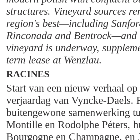
structures. Vineyard sources r
region's best—including Sanfo
Rinconada and Bentrock—and a
vineyard is underway, suppleme
term lease at Wenzlau.
RACINES
Start van een nieuw verhaal op
verjaardag van Vyncke-Daels. R
buitengewone samenwerking tu
Montille en Rodolphe Péters, h
Bourgogne en Champagne, en Ju