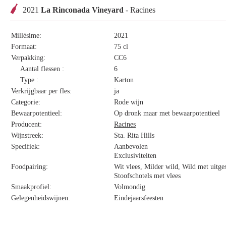
2021
La Rinconada Vineyard
- Racines
Millésime:
2021
Formaat:
75 cl
Verpakking:
CC6
Aantal flessen :
6
Type :
Karton
Verkrijgbaar per fles:
ja
Categorie:
Rode wijn
Bewaarpotentieel:
Op dronk maar met bewaarpotentieel
Producent:
Racines
Wijnstreek:
Sta. Rita Hills
Specifiek:
Aanbevolen
Exclusiviteiten
Foodpairing:
Wit vlees, Milder wild, Wild met uitg
Stoofschotels met vlees
Smaakprofiel:
Volmondig
Gelegenheidswijnen:
Eindejaarsfeesten