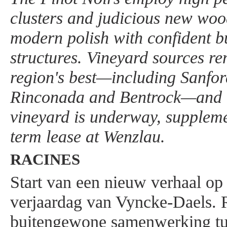
clusters and judicious new wo
modern polish with confident bu
structures. Vineyard sources r
region's best—including Sanfo
Rinconada and Bentrock—and a
vineyard is underway, suppleme
term lease at Wenzlau.
RACINES
Start van een nieuw verhaal op
verjaardag van Vyncke-Daels. R
buitengewone samenwerking tu