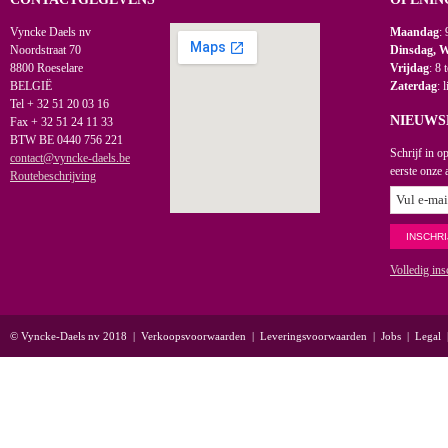
Vyncke Daels nv
Maandag
: 
Noordstraat 70
Dinsdag, 
8800 Roeselare
Vrijdag
: 8 
BELGIË
Zaterdag
: 
Tel + 32 51 20 03 16
NIEUWS
Fax + 32 51 24 11 33
BTW BE 0440 756 221
Schrijf in o
contact@vyncke-daels.be
eerste onze 
Routebeschrijving
Volledig ins
© Vyncke-Daels nv 2018
|
Verkoopsvoorwaarden
|
Leveringsvoorwaarden
|
Jobs
|
Legal