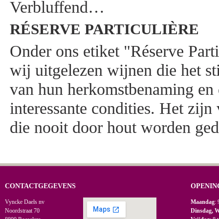
Verbluffend…
RÉSERVE PARTICULIÈRE
Onder ons etiket "Réserve Parti
wij uitgelezen wijnen die het st
van hun herkomstbenaming en d
interessante condities. Het zij
die nooit door hout worden ge
CONTACTGEGEVENS
OPENIN
Vyncke Daels nv
Maandag
: 
Noordstraat 70
Dinsdag, 