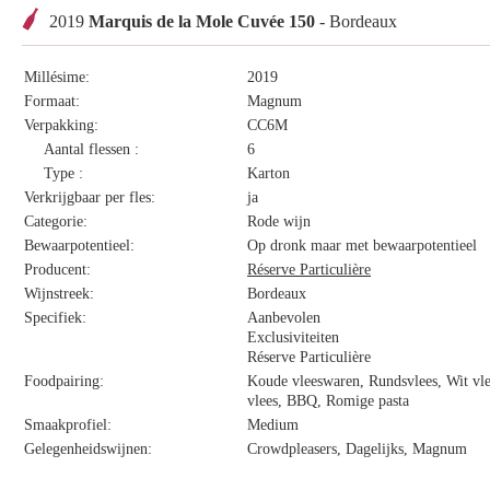
2019
Marquis de la Mole Cuvée 150
- Bordeaux
Millésime:
2019
Formaat:
Magnum
Verpakking:
CC6M
Aantal flessen :
6
Type :
Karton
Verkrijgbaar per fles:
ja
Categorie:
Rode wijn
Bewaarpotentieel:
Op dronk maar met bewaarpotentieel
Producent:
Réserve Particulière
Wijnstreek:
Bordeaux
Specifiek:
Aanbevolen
Exclusiviteiten
Réserve Particulière
Foodpairing:
Koude vleeswaren, Rundsvlees, Wit vle
vlees, BBQ, Romige pasta
Smaakprofiel:
Medium
Gelegenheidswijnen:
Crowdpleasers, Dagelijks, Magnum