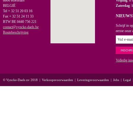
8800 Roeselare
Vrijdag
: 8 
BELGIË
Zaterdag
: 
Tel + 32 51 20 03 16
NIEUWS
Fax + 32 51 24 11 33
BTW BE 0440 756 221
Schrijf in o
contact@vyncke-daels.be
eerste onze 
Routebeschrijving
Volledig ins
© Vyncke-Daels nv 2018
|
Verkoopsvoorwaarden
|
Leveringsvoorwaarden
|
Jobs
|
Legal