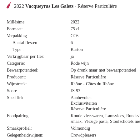
2022
Vacqueyras Les Galets
- Réserve Particulière
Millésime:
2022
Formaat:
75 cl
Verpakking:
CC6
Aantal flessen :
6
Type :
Karton
Verkrijgbaar per fles:
ja
Categorie:
Rode wijn
Bewaarpotentieel:
Op dronk maar met bewaarpotentieel
Producent:
Réserve Particulière
Wijnstreek:
Rhône - Côtes du Rhône
Score:
JS 93
Specifiek:
Aanbevolen
Exclusiviteiten
Réserve Particulière
Foodpairing:
Koude vleeswaren, Lamsvlees, Rundsvl
smaak, Vlezige pasta, Stoofschotels m
Smaakprofiel:
Volmondig
Gelegenheidswijnen:
Crowdpleasers