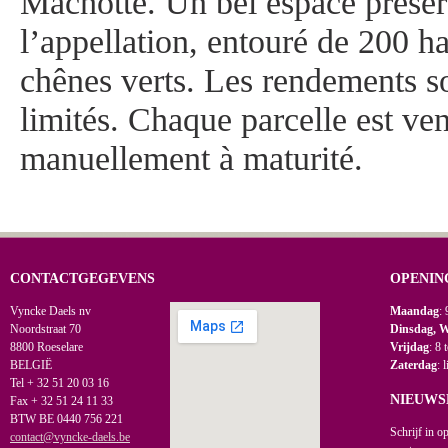
Machotte. Un bel espace prése
l’appellation, entouré de 200 ha
chênes verts. Les rendements s
limités. Chaque parcelle est v
manuellement à maturité.
CONTACTGEGEVENS
OPENIN
Vyncke Daels nv
Maandag
: 
Noordstraat 70
Dinsdag, 
8800 Roeselare
Vrijdag
: 8 
BELGIË
Zaterdag
: 
Tel + 32 51 20 03 16
NIEUWS
Fax + 32 51 24 11 33
BTW BE 0440 756 221
Schrijf in o
contact@vyncke-daels.be