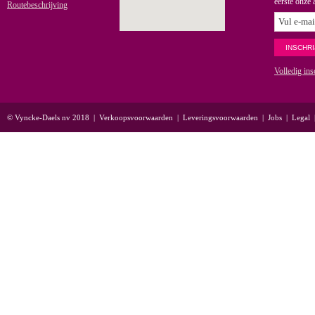
eerste onze 
Routebeschrijving
Volledig ins
© Vyncke-Daels nv 2018
|
Verkoopsvoorwaarden
|
Leveringsvoorwaarden
|
Jobs
|
Legal