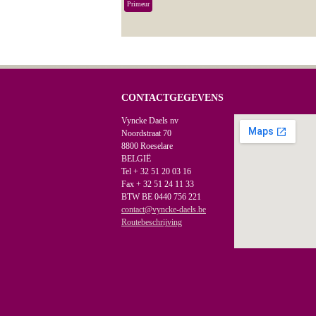
Primeur
CONTACTGEGEVENS
Vyncke Daels nv
Noordstraat 70
8800 Roeselare
BELGIË
Tel + 32 51 20 03 16
Fax + 32 51 24 11 33
BTW BE 0440 756 221
contact@vyncke-daels.be
Routebeschrijving