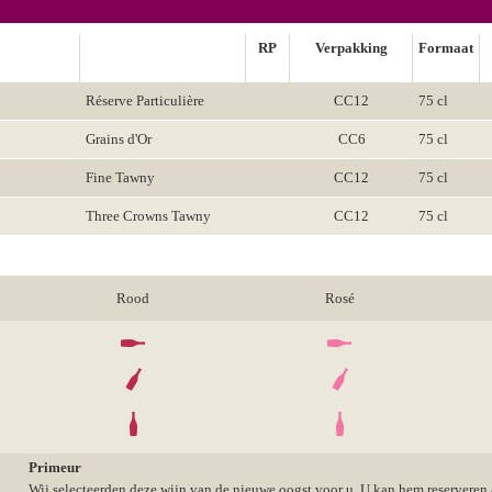
RP
Verpakking
Formaat
Réserve Particulière
CC12
75 cl
Grains d'Or
CC6
75 cl
Fine Tawny
CC12
75 cl
Three Crowns Tawny
CC12
75 cl
Rood
Rosé
Primeur
Wij selecteerden deze wijn van de nieuwe oogst voor u. U kan hem reserveren aa