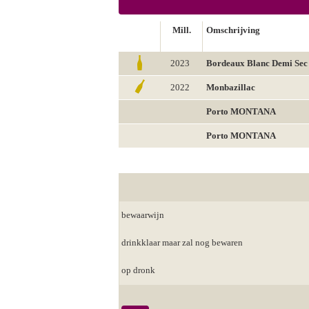
Mill.
Omschrijving
2023
Bordeaux Blanc Demi Sec
2022
Monbazillac
Porto MONTANA
Porto MONTANA
bewaarwijn
drinkklaar maar zal nog bewaren
op dronk