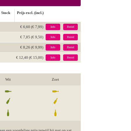
Stock
Prijs excl. (incl.)
€ 6,60 (€ 7,99)
Info
Bestel
€ 7,85 (€ 9,50)
Info
Bestel
€ 8,26 (€ 9,99)
Info
Bestel
€ 12,40 (€ 15,00)
Info
Bestel
Wit
Zoet
n een voordelige prijs terwijl hij rust op vat.