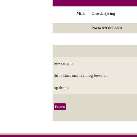
Mill.
Omschrijving
Porto MONTANA
bewaarwijn
drinkklaar maar zal nog bewaren
op dronk
Primeur