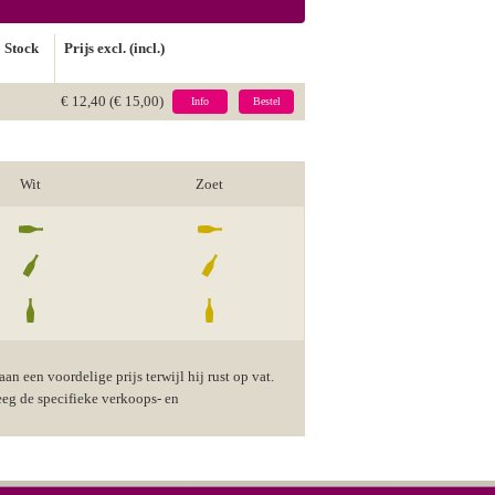
Stock
Prijs excl. (incl.)
€ 12,40 (€ 15,00)
Info
Bestel
Wit
Zoet
n een voordelige prijs terwijl hij rust op vat.
eeg de specifieke verkoops- en