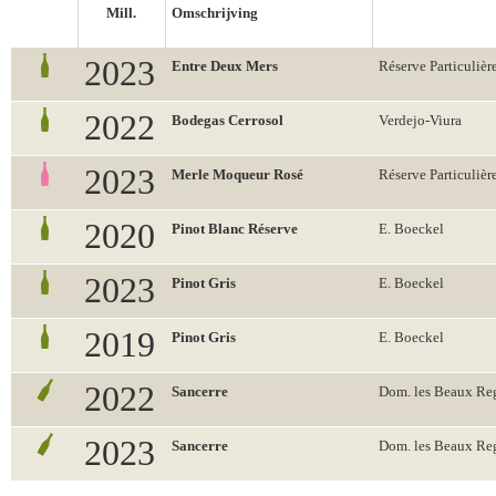
Mill.
Omschrijving
2023
Entre Deux Mers
Réserve Particulièr
2022
Bodegas Cerrosol
Verdejo-Viura
2023
Merle Moqueur Rosé
Réserve Particulièr
2020
Pinot Blanc Réserve
E. Boeckel
2023
Pinot Gris
E. Boeckel
2019
Pinot Gris
E. Boeckel
2022
Sancerre
Dom. les Beaux Re
2023
Sancerre
Dom. les Beaux Re