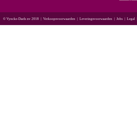
© Vyncke-Daels nv 2018
|
Verkoopsvoorwaarden
|
Leveringsvoorwaarden
|
Jobs
|
Legal