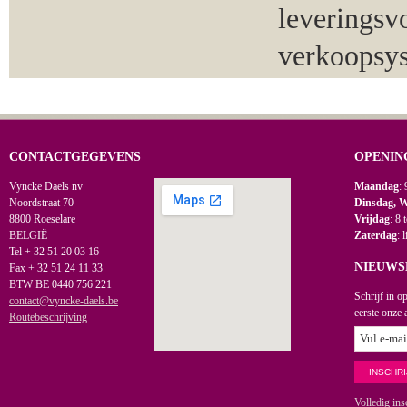
leveringsv
verkoopsy
CONTACTGEGEVENS
OPENIN
Vyncke Daels nv
Maandag
: 
Noordstraat 70
Dinsdag, 
8800 Roeselare
Vrijdag
: 8 
BELGIË
Zaterdag
: 
Tel + 32 51 20 03 16
NIEUWS
Fax + 32 51 24 11 33
BTW BE 0440 756 221
Schrijf in o
contact@vyncke-daels.be
eerste onze 
Routebeschrijving
Volledig ins