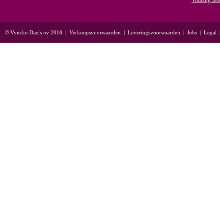
Volledig ins
© Vyncke-Daels nv 2018
|
Verkoopsvoorwaarden
|
Leveringsvoorwaarden
|
Jobs
|
Legal