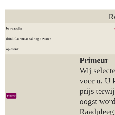
R
bewaarwijn
drinkklaar maar zal nog bewaren
op dronk
Primeur
Wij select
voor u. U 
prijs terwi
Primeur
oogst word
Raadpleeg 