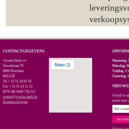
leveringsv
verkoopsy
CONTACTGEGEVENS
OPENIN
Vyncke Daels nv
Maandag
: 
Noordstraat 70
Dinsdag, 
8800 Roeselare
Vrijdag
: 8 
BELGIË
Zaterdag
: 
Tel + 32 51 20 03 16
NIEUWS
Fax + 32 51 24 11 33
BTW BE 0440 756 221
Schrijf in o
contact@vyncke-daels.be
eerste onze 
Routebeschrijving