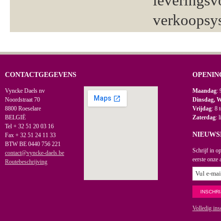
leveringsv
verkoopsy
CONTACTGEGEVENS
OPENIN
Vyncke Daels nv
Maandag
: 
Noordstraat 70
Dinsdag, 
8800 Roeselare
Vrijdag
: 8 
BELGIË
Zaterdag
: 
Tel + 32 51 20 03 16
NIEUWS
Fax + 32 51 24 11 33
BTW BE 0440 756 221
Schrijf in o
contact@vyncke-daels.be
eerste onze 
Routebeschrijving
Volledig ins