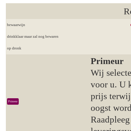
R
bewaarwijn
drinkklaar maar zal nog bewaren
op dronk
Primeur
Wij select
voor u. U 
prijs terwi
Primeur
oogst word
Raadpleeg 