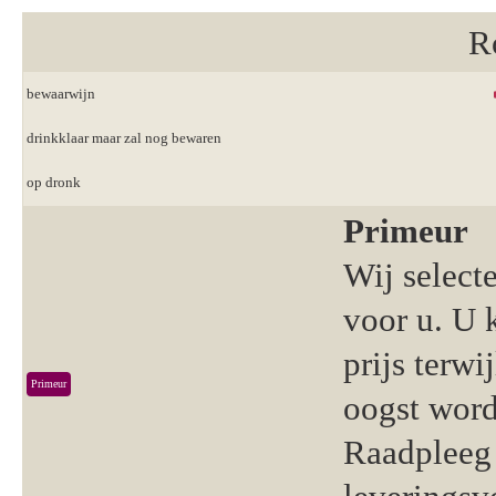
R
bewaarwijn
drinkklaar maar zal nog bewaren
op dronk
Primeur
Wij select
voor u. U 
prijs terwi
Primeur
oogst word
Raadpleeg 