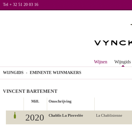
Tel + 32 51 20 03 16
Wijnen
Wijngids
WIJNGIDS
- EMINENTE WIJNMAKERS
VINCENT BARTEMENT
Mill.
Omschrijving
2020
Chablis La Pierrelée
La Chablisienne