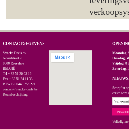
leveringsv
verkoopsy
CONTACTGEGEVENS
OPENIN
Vyncke Daels nv
Maandag
: 
Noordstraat 70
Dinsdag, 
8800 Roeselare
Vrijdag
: 8 
BELGIË
Zaterdag
: 
Tel + 32 51 20 03 16
NIEUWS
Fax + 32 51 24 11 33
BTW BE 0440 756 221
Schrijf in o
contact@vyncke-daels.be
eerste onze 
Routebeschrijving
Volledig ins