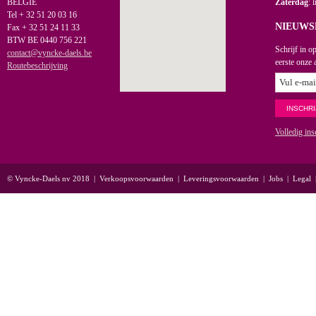
BELGIË
Zaterdag
: 
Tel + 32 51 20 03 16
NIEUWS
Fax + 32 51 24 11 33
BTW BE 0440 756 221
Schrijf in o
contact@vyncke-daels.be
eerste onze 
Routebeschrijving
Volledig ins
© Vyncke-Daels nv 2018
|
Verkoopsvoorwaarden
|
Leveringsvoorwaarden
|
Jobs
|
Legal