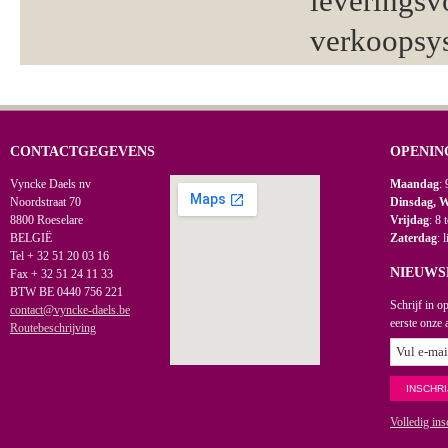
leveringsv
verkoopsy
CONTACTGEGEVENS
OPENIN
Vyncke Daels nv
Maandag
: 
Noordstraat 70
Dinsdag, 
8800 Roeselare
Vrijdag
: 8 
BELGIË
Zaterdag
: 
Tel + 32 51 20 03 16
NIEUWS
Fax + 32 51 24 11 33
BTW BE 0440 756 221
Schrijf in o
contact@vyncke-daels.be
eerste onze 
Routebeschrijving
Volledig ins