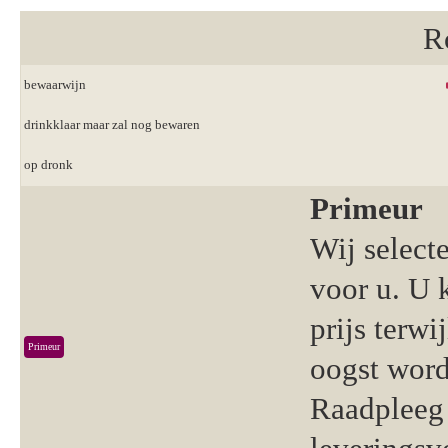
R
bewaarwijn
drinkklaar maar zal nog bewaren
op dronk
Primeur
Wij select
voor u. U 
prijs terwi
Primeur
oogst word
Raadpleeg 