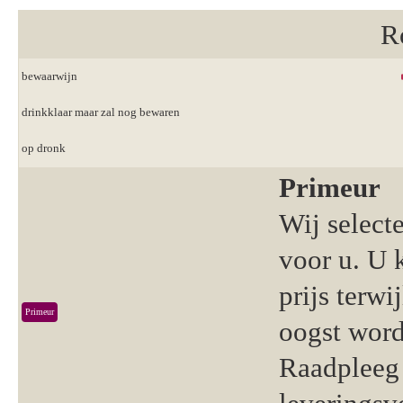
R
bewaarwijn
drinkklaar maar zal nog bewaren
op dronk
Primeur
Wij select
voor u. U 
prijs terwi
Primeur
oogst word
Raadpleeg 