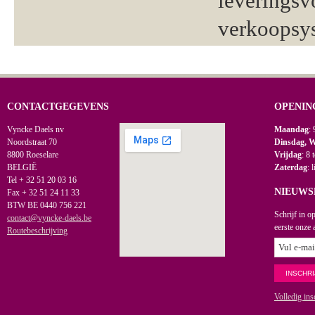
leveringsv
verkoopsy
CONTACTGEGEVENS
OPENIN
Vyncke Daels nv
Maandag
: 
Noordstraat 70
Dinsdag, 
8800 Roeselare
Vrijdag
: 8 
BELGIË
Zaterdag
: 
Tel + 32 51 20 03 16
NIEUWS
Fax + 32 51 24 11 33
BTW BE 0440 756 221
Schrijf in o
contact@vyncke-daels.be
eerste onze 
Routebeschrijving
Volledig ins