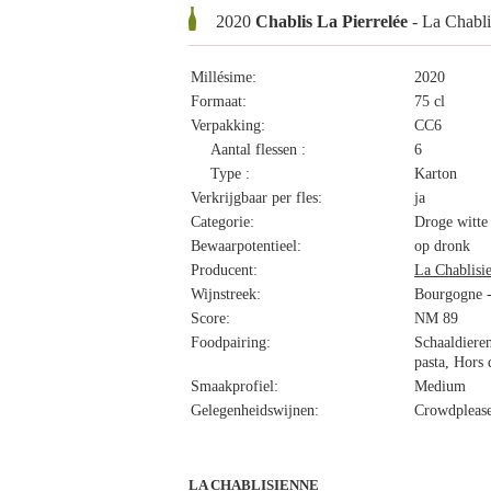
2020
Chablis La Pierrelée
- La Chabli
Millésime:
2020
Formaat:
75 cl
Verpakking:
CC6
Aantal flessen :
6
Type :
Karton
Verkrijgbaar per fles:
ja
Categorie:
Droge witte
Bewaarpotentieel:
op dronk
Producent:
La Chablisi
Wijnstreek:
Bourgogne -
Score:
NM 89
Foodpairing:
Schaaldieren
pasta, Hors
Smaakprofiel:
Medium
Gelegenheidswijnen:
Crowdplease
LA CHABLISIENNE