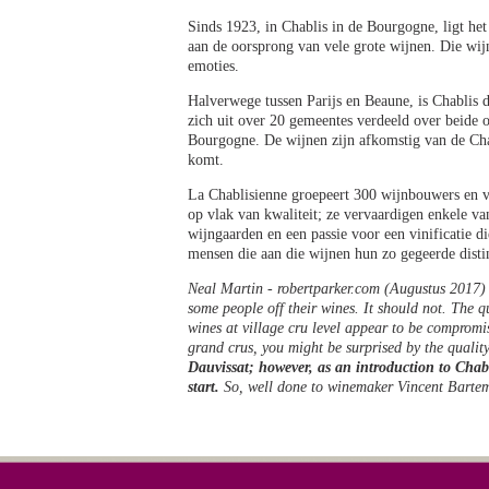
Sinds 1923, in Chablis in de Bourgogne, ligt he
aan de oorsprong van vele grote wijnen. Die wi
emoties.
Halverwege tussen Parijs en Beaune, is Chablis 
zich uit over 20 gemeentes verdeeld over beide oe
Bourgogne. De wijnen zijn afkomstig van de Char
komt.
La Chablisienne groepeert 300 wijnbouwers en v
op vlak van kwaliteit; ze vervaardigen enkele van
wijngaarden en een passie voor een vinificatie di
mensen die aan die wijnen hun zo gegeerde distin
Neal Martin - robertparker.com (Augustus 2017)
some people off their wines. It should not. The qu
wines at village cru level appear to be comprom
grand crus, you might be surprised by the quality
Dauvissat; however, as an introduction to Chabli
start.
So, well done to winemaker Vincent Bartem