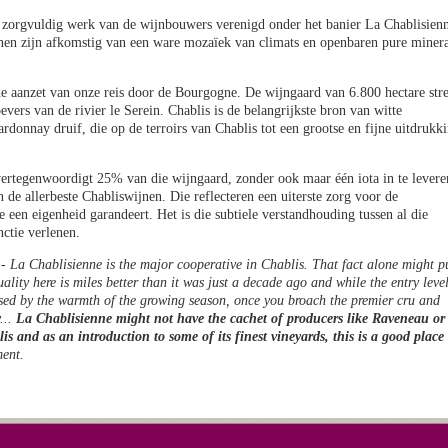
t zorgvuldig werk van de wijnbouwers verenigd onder het banier La Chablisien
jnen zijn afkomstig van een ware mozaïek van climats en openbaren pure miner
de aanzet van onze reis door de Bourgogne. De wijngaard van 6.800 hectare str
vers van de rivier le Serein. Chablis is de belangrijkste bron van witte
donnay druif, die op de terroirs van Chablis tot een grootse en fijne uitdrukk
ertegenwoordigt 25% van die wijngaard, zonder ook maar één iota in te levere
 de allerbeste Chabliswijnen. Die reflecteren een uiterste zorg voor de
e een eigenheid garandeert. Het is die subtiele verstandhouding tussen al die
ctie verlenen.
 -
La Chablisienne is the major cooperative in Chablis. That fact alone might p
ality here is miles better than it was just a decade ago and while the entry leve
ised by the warmth of the growing season, once you broach the premier cru and
...
La Chablisienne might not have the cachet of producers like Raveneau or
s and as an introduction to some of its finest vineyards, this is a good place 
ent.