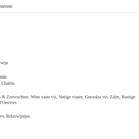
sienne
 wijn
enne
 Chablis
 & Zeevruchten, Witte vaste vis, Vettige vissen, Gerookte vis, Zalm, Romige
 d'Oeuvres
rs, Relaxwijntjes