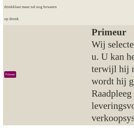
drinkklaar maar zal nog bewaren
op dronk
Primeur
Wij select
u. U kan h
terwijl hij
Primeur
wordt hij 
Raadpleeg 
leveringsv
verkoopsy