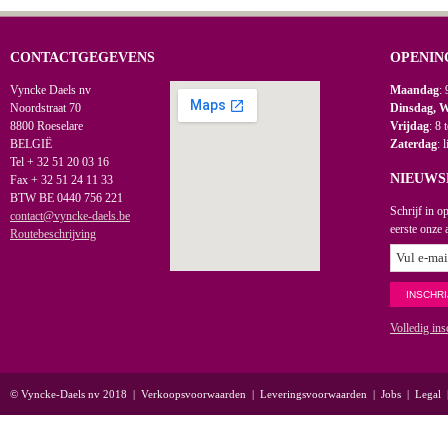
CONTACTGEGEVENS
OPENIN
Vyncke Daels nv
Maandag
: 
Noordstraat 70
Dinsdag, 
8800 Roeselare
Vrijdag
: 8 
BELGIË
Zaterdag
: 
Tel + 32 51 20 03 16
NIEUWS
Fax + 32 51 24 11 33
BTW BE 0440 756 221
Schrijf in o
contact@vyncke-daels.be
eerste onze 
Routebeschrijving
Volledig ins
© Vyncke-Daels nv 2018
|
Verkoopsvoorwaarden
|
Leveringsvoorwaarden
|
Jobs
|
Legal