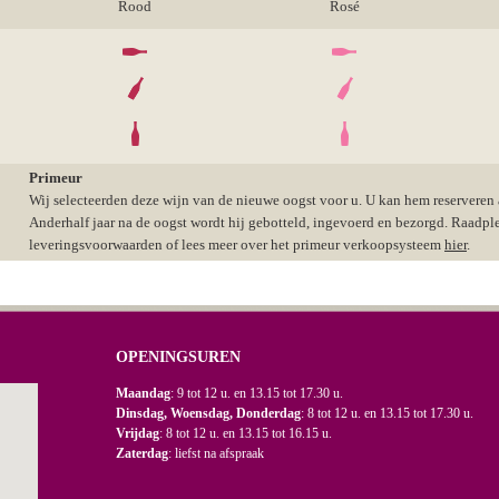
Rood
Rosé
Primeur
Wij selecteerden deze wijn van de nieuwe oogst voor u. U kan hem reserveren aa
Anderhalf jaar na de oogst wordt hij gebotteld, ingevoerd en bezorgd. Raadpl
leveringsvoorwaarden of lees meer over het primeur verkoopsysteem
hier
.
OPENINGSUREN
Maandag
: 9 tot 12 u. en 13.15 tot 17.30 u.
Dinsdag, Woensdag, Donderdag
: 8 tot 12 u. en 13.15 tot 17.30 u.
Vrijdag
: 8 tot 12 u. en 13.15 tot 16.15 u.
Zaterdag
: liefst na afspraak