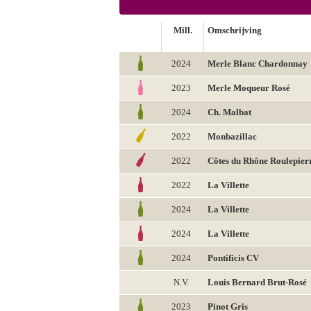
Mill.
Omschrijving
2024
Merle Blanc Chardonnay
2023
Merle Moqueur Rosé
2024
Ch. Malbat
2022
Monbazillac
2022
Côtes du Rhône Roulepier
2022
La Villette
2024
La Villette
2024
La Villette
2024
Pontificis CV
N.V.
Louis Bernard Brut-Rosé
2023
Pinot Gris