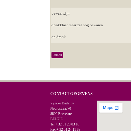
bewaarwijn
drinkklaar maar zal nog bewaren
op dronk
Primeur
CONTACTGEGEVENS
Vyncke Daels nv
Noordstraat 70
8800 Roeselare
BELGIË
Tel + 32 51 20 03 16
Fax + 32 51 24 11 33