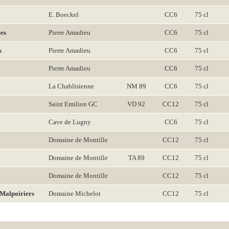
E. Boeckel
CC6
75 cl
es
Pierre Amadieu
CC6
75 cl
s
Pierre Amadieu
CC6
75 cl
Pierre Amadieu
CC6
75 cl
La Chablisienne
NM 89
CC6
75 cl
Saint Emilion GC
VD 92
CC12
75 cl
Cave de Lugny
CC6
75 cl
Domaine de Montille
CC12
75 cl
Domaine de Montille
TA 89
CC12
75 cl
Domaine de Montille
CC12
75 cl
Malpoiriers
Domaine Michelot
CC12
75 cl