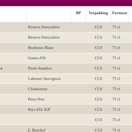
RP
Verpakking
Formaat
Réserve Particulière
CC6
75 cl
Réserve Particulière
CC6
75 cl
Bordeaux Blanc
CC6
75 cl
Grains d'Or
CC6
75 cl
re
Pierre Amadieu
CC6
75 cl
Cabernet Sauvignon
CC6
75 cl
Chardonnay
CC6
75 cl
Pinot Noir
CC6
75 cl
Pays d'Oc IGP
CC6
75 cl
CC6
75 cl
E. Boeckel
CC6
75 cl