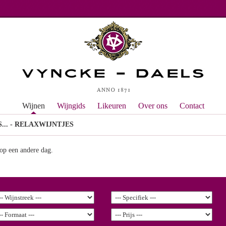
Wijnen
Wijngids
Likeuren
Over ons
Contact
... - RELAXWIJNTJES
t op een andere dag.