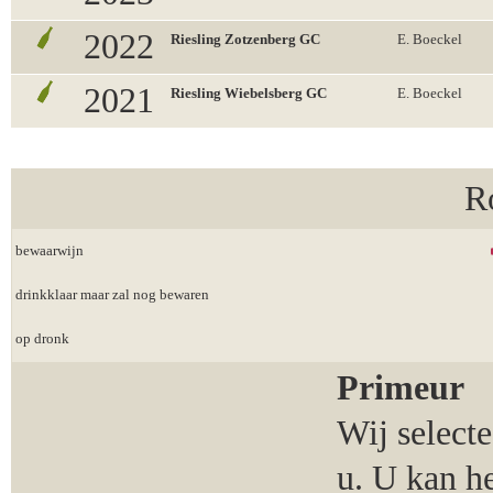
2022
Riesling Zotzenberg GC
E. Boeckel
2021
Riesling Wiebelsberg GC
E. Boeckel
R
bewaarwijn
drinkklaar maar zal nog bewaren
op dronk
Primeur
Wij select
u. U kan h