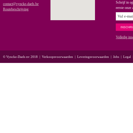
Schrijf in o
contact@vyncke-daels.be
eerste onze 
Routebeschrijving
Volledig ins
© Vyncke-Daels nv 2018
|
Verkoopsvoorwaarden
|
Leveringsvoorwaarden
|
Jobs
|
Legal