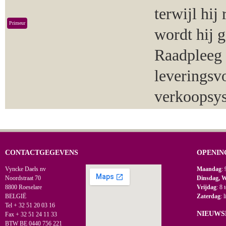
terwijl hij
Primeur
wordt hij 
Raadpleeg 
leveringsv
verkoopsy
CONTACTGEGEVENS
OPENIN
Vyncke Daels nv
Maandag
: 
Noordstraat 70
Dinsdag, 
8800 Roeselare
Vrijdag
: 8 
BELGIË
Zaterdag
: 
Tel + 32 51 20 03 16
NIEUWS
Fax + 32 51 24 11 33
BTW BE 0440 756 221