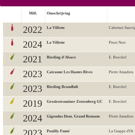
Mill.
Omschrijving
2022
La Villette
Cabernet Sauvi
2024
La Villette
Pinot Noir
2021
Riesling d'Alsace
E. Boeckel
2023
Cairanne Les Hautes Rives
Pierre Amadieu
2023
Riesling Brandluft
E. Boeckel
2019
Gewürztraminer Zotzenberg GC
E. Boeckel
2024
Gigondas Dom. Grand Romane
Pierre Amadieu
2023
Pouilly Fumé
La Grappe d'Or