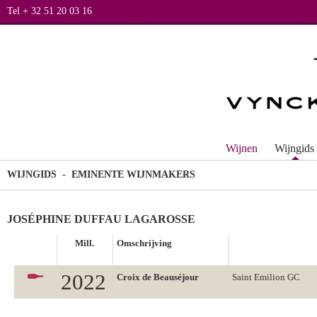
Tel + 32 51 20 03 16
Wijnen
Wijngids
WIJNGIDS
- EMINENTE WIJNMAKERS
JOSÉPHINE DUFFAU LAGAROSSE
Mill.
Omschrijving
2022
Croix de Beauséjour
Saint Emilion GC