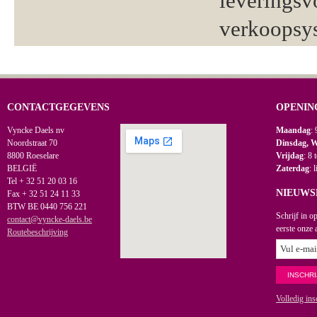
leveringsv
verkoopsy
CONTACTGEGEVENS
OPENIN
Vyncke Daels nv
Maandag
: 
Noordstraat 70
Dinsdag, 
8800 Roeselare
Vrijdag
: 8 
BELGIË
Zaterdag
: 
Tel + 32 51 20 03 16
NIEUWS
Fax + 32 51 24 11 33
BTW BE 0440 756 221
Schrijf in o
contact@vyncke-daels.be
eerste onze 
Routebeschrijving
Volledig ins