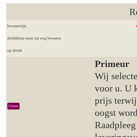
R
bewaarwijn
drinkklaar maar zal nog bewaren
op dronk
Primeur
Wij select
voor u. U 
prijs terwi
Primeur
oogst word
Raadpleeg 