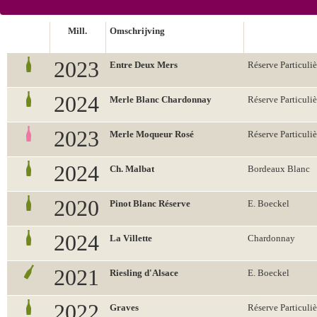
Mill.
Omschrijving
2023
Entre Deux Mers
Réserve Particuliè
2024
Merle Blanc Chardonnay
Réserve Particuliè
2023
Merle Moqueur Rosé
Réserve Particuliè
2024
Ch. Malbat
Bordeaux Blanc
2020
Pinot Blanc Réserve
E. Boeckel
2024
La Villette
Chardonnay
2021
Riesling d'Alsace
E. Boeckel
2022
Graves
Réserve Particuliè