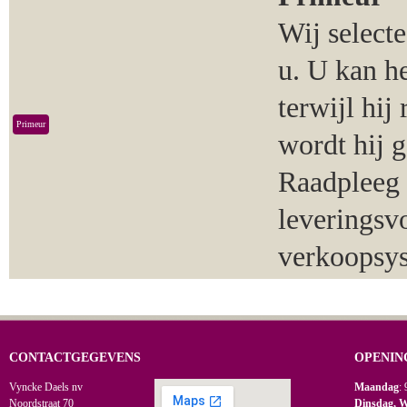
Wij select
u. U kan h
terwijl hij
Primeur
wordt hij 
Raadpleeg 
leveringsv
verkoopsy
CONTACTGEGEVENS
OPENIN
Vyncke Daels nv
Maandag
: 
Noordstraat 70
Dinsdag, 