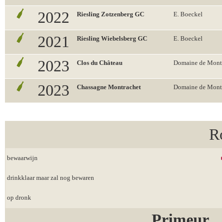
2022
Riesling Zotzenberg GC
E. Boeckel
2021
Riesling Wiebelsberg GC
E. Boeckel
2023
Clos du Château
Domaine de Monti
2023
Chassagne Montrachet
Domaine de Monti
R
bewaarwijn
drinkklaar maar zal nog bewaren
op dronk
Primeur