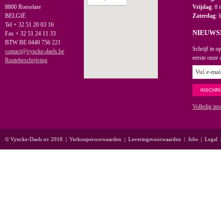
8800 Roeselare
Vrijdag
: 8 
BELGIË
Zaterdag
: 
Tel + 32 51 20 03 16
NIEUWS
Fax + 32 51 24 11 33
BTW BE 0440 756 221
Schrijf in o
contact@vyncke-daels.be
eerste onze 
Routebeschrijving
Volledig ins
© Vyncke-Daels nv 2018
|
Verkoopsvoorwaarden
|
Leveringsvoorwaarden
|
Jobs
|
Legal