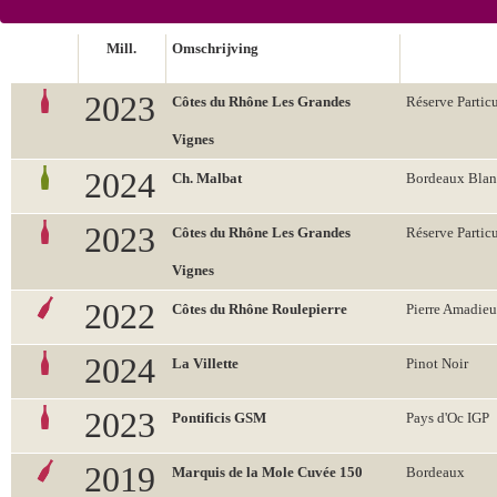
Mill.
Omschrijving
2023
Côtes du Rhône Les Grandes
Réserve Particu
Vignes
2024
Ch. Malbat
Bordeaux Blan
2023
Côtes du Rhône Les Grandes
Réserve Particu
Vignes
2022
Côtes du Rhône Roulepierre
Pierre Amadieu
2024
La Villette
Pinot Noir
2023
Pontificis GSM
Pays d'Oc IGP
2019
Marquis de la Mole Cuvée 150
Bordeaux