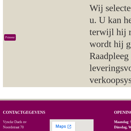
Wij select
u. U kan h
terwijl hij
Primeur
wordt hij 
Raadpleeg 
leveringsv
verkoopsy
CONTACTGEGEVENS
OPENIN
Vyncke Daels nv
Maandag
: 
Noordstraat 70
Dinsdag, 