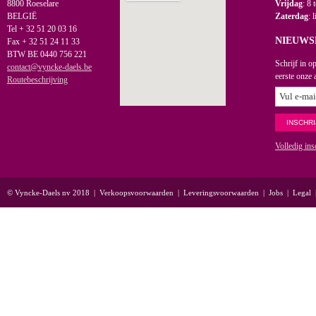
8800 Roeselare
Vrijdag
: 8 
BELGIË
Zaterdag
: 
Tel + 32 51 20 03 16
NIEUWS
Fax + 32 51 24 11 33
BTW BE 0440 756 221
Schrijf in o
contact@vyncke-daels.be
eerste onze 
Routebeschrijving
Volledig ins
© Vyncke-Daels nv 2018
|
Verkoopsvoorwaarden
|
Leveringsvoorwaarden
|
Jobs
|
Legal