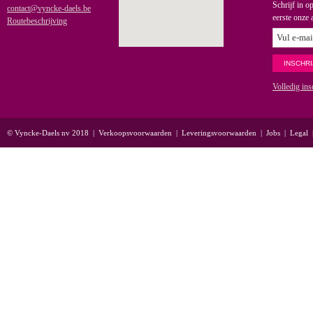
Schrijf in o
contact@vyncke-daels.be
eerste onze 
Routebeschrijving
Volledig ins
© Vyncke-Daels nv 2018
|
Verkoopsvoorwaarden
|
Leveringsvoorwaarden
|
Jobs
|
Legal