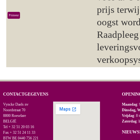
prijs terwi
Primeur
oogst word
Raadpleeg 
leveringsv
verkoopsy
CONTACTGEGEVENS
OPENIN
Vyncke Daels nv
Maandag
: 
Noordstraat 70
Dinsdag, 
8800 Roeselare
Vrijdag
: 8 
BELGIË
Zaterdag
: 
Tel + 32 51 20 03 16
NIEUWS
Fax + 32 51 24 11 33
BTW BE 0440 756 221