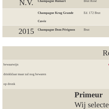
N.V.
Champagne Ruinart
Brut Rosé
Champagne Krug Grande
Ed. 172 Brut
Cuvée
2015
Champagne Dom Pérignon
Brut
R
bewaarwijn
drinkklaar maar zal nog bewaren
op dronk
Primeur
Wij select