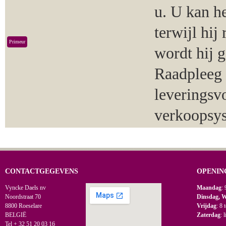
u. U kan h
terwijl hij
Primeur
wordt hij 
Raadpleeg 
leveringsv
verkoopsy
CONTACTGEGEVENS
OPENIN
Vyncke Daels nv
Maandag
: 
Noordstraat 70
Dinsdag, 
8800 Roeselare
Vrijdag
: 8 
BELGIË
Zaterdag
: 
Tel + 32 51 20 03 16