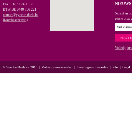
NIEUWS
Fax + 32 51 24 11 33
BTW BE 0440 756 221
Schrijf in o
contact@vyncke-daels.be
eerste onze 
Routebeschrijving
Volledig ins
© Vyncke-Daels nv 2018
|
Verkoopsvoorwaarden
|
Leveringsvoorwaarden
|
Jobs
|
Legal