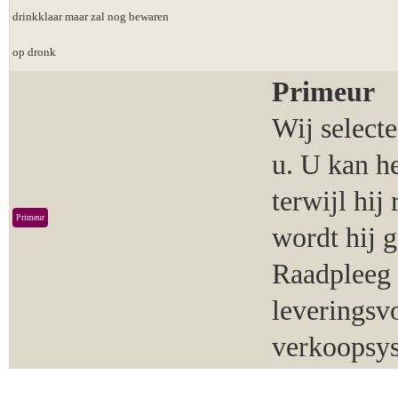
drinkklaar maar zal nog bewaren
op dronk
Primeur
Wij select
u. U kan h
terwijl hij
Primeur
wordt hij 
Raadpleeg 
leveringsv
verkoopsy