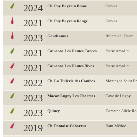
2024
Ch. Puy Boyrein Blanc
Graves
2021
Ch. Puy Boyrein Rouge
Graves
2023
Gaudeamus
Ribera del Duero
2021
Cairanne Les Hautes Cances
Pierre Amadieu
2021
Cairanne Les Hautes Rives
Pierre Amadieu
2022
Ch. La Tuilerie des Combes
Montagne Saint E
2023
Mâcon Lugny Les Charmes
Cave de Lugny
2023
Quincy
Domaine Adèle Ro
2019
Ch. Pontoise Cabarrus
Haut Médoc