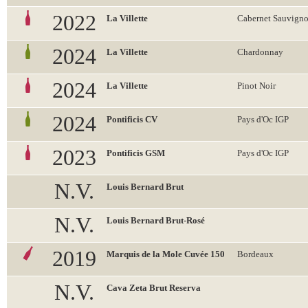
2022
La Villette
Cabernet Sauvign
2024
La Villette
Chardonnay
2024
La Villette
Pinot Noir
2024
Pontificis CV
Pays d'Oc IGP
2023
Pontificis GSM
Pays d'Oc IGP
N.V.
Louis Bernard Brut
N.V.
Louis Bernard Brut-Rosé
2019
Marquis de la Mole Cuvée 150
Bordeaux
N.V.
Cava Zeta Brut Reserva