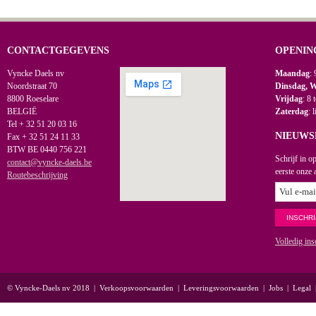
CONTACTGEGEVENS
OPENIN
Vyncke Daels nv
Maandag
: 
Noordstraat 70
Dinsdag, 
8800 Roeselare
Vrijdag
: 8 
BELGIË
Zaterdag
: 
Tel + 32 51 20 03 16
NIEUWS
Fax + 32 51 24 11 33
BTW BE 0440 756 221
Schrijf in o
contact@vyncke-daels.be
eerste onze 
Routebeschrijving
Volledig ins
© Vyncke-Daels nv 2018
|
Verkoopsvoorwaarden
|
Leveringsvoorwaarden
|
Jobs
|
Legal