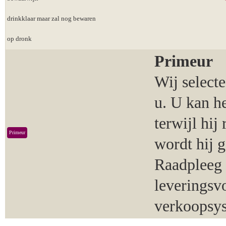
drinkklaar maar zal nog bewaren
op dronk
Primeur
Wij select
u. U kan h
terwijl hij
Primeur
wordt hij 
Raadpleeg 
leveringsv
verkoopsy