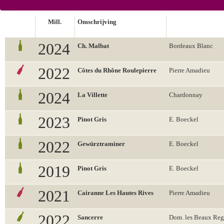
Mill.
Omschrijving
2024
Ch. Malbat
Bordeaux Blanc
2022
Côtes du Rhône Roulepierre
Pierre Amadieu
2024
La Villette
Chardonnay
2023
Pinot Gris
E. Boeckel
2022
Gewürztraminer
E. Boeckel
2019
Pinot Gris
E. Boeckel
2021
Cairanne Les Hautes Rives
Pierre Amadieu
2022
Sancerre
Dom. les Beaux Reg