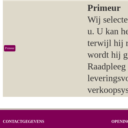
Primeur
Wij select
u. U kan h
terwijl hij
Primeur
wordt hij 
Raadpleeg 
leveringsv
verkoopsy
CONTACTGEGEVENS
OPENIN