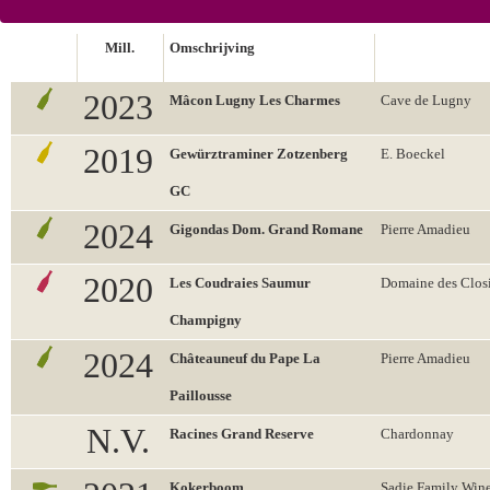
Mill.
Omschrijving
2023
Mâcon Lugny Les Charmes
Cave de Lugny
2019
Gewürztraminer Zotzenberg
E. Boeckel
GC
2024
Gigondas Dom. Grand Romane
Pierre Amadieu
2020
Les Coudraies Saumur
Domaine des Closi
Champigny
2024
Châteauneuf du Pape La
Pierre Amadieu
Paillousse
N.V.
Racines Grand Reserve
Chardonnay
Kokerboom
Sadie Family Win