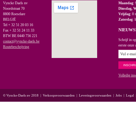
Vyncke Daels nv
Maandag
: 
Noordstraat 70
Dinsdag, 
8800 Roeselare
Vrijdag
: 8 
BELGIË
Zaterdag
: 
Tel + 32 51 20 03 16
NIEUWS
Fax + 32 51 24 11 33
BTW BE 0440 756 221
Schrijf in o
contact@vyncke-daels.be
eerste onze 
Routebeschrijving
Volledig ins
© Vyncke-Daels nv 2018
|
Verkoopsvoorwaarden
|
Leveringsvoorwaarden
|
Jobs
|
Legal