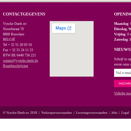
CONTACTGEGEVENS
OPENIN
Vyncke Daels nv
Maandag
: 
Noordstraat 70
Dinsdag, 
8800 Roeselare
Vrijdag
: 8 
BELGIË
Zaterdag
: 
Tel + 32 51 20 03 16
NIEUWS
Fax + 32 51 24 11 33
BTW BE 0440 756 221
Schrijf in o
contact@vyncke-daels.be
eerste onze 
Routebeschrijving
Volledig ins
© Vyncke-Daels nv 2018
|
Verkoopsvoorwaarden
|
Leveringsvoorwaarden
|
Jobs
|
Legal