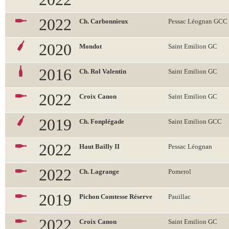
2022
Ch. Carbonnieux
Pessac Léognan GCC
2020
Mondot
Saint Emilion GC
2016
Ch. Rol Valentin
Saint Emilion GC
2022
Croix Canon
Saint Emilion GC
2019
Ch. Fonplégade
Saint Emilion GCC
2022
Haut Bailly II
Pessac Léognan
2022
Ch. Lagrange
Pomerol
2019
Pichon Comtesse Réserve
Pauillac
2022
Croix Canon
Saint Emilion GC