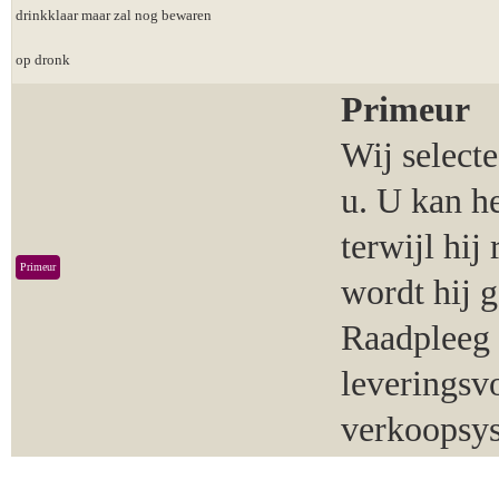
drinkklaar maar zal nog bewaren
op dronk
Primeur
Wij select
u. U kan h
terwijl hij
Primeur
wordt hij 
Raadpleeg 
leveringsv
verkoopsy