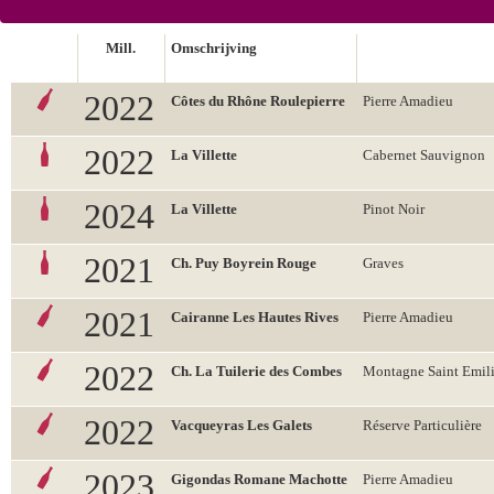
Mill.
Omschrijving
2022
Côtes du Rhône Roulepierre
Pierre Amadieu
2022
La Villette
Cabernet Sauvignon
2024
La Villette
Pinot Noir
2021
Ch. Puy Boyrein Rouge
Graves
2021
Cairanne Les Hautes Rives
Pierre Amadieu
2022
Ch. La Tuilerie des Combes
Montagne Saint Emil
2022
Vacqueyras Les Galets
Réserve Particulière
2023
Gigondas Romane Machotte
Pierre Amadieu