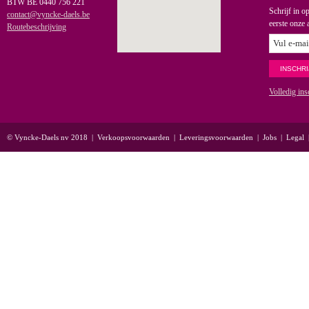
BTW BE 0440 756 221
Schrijf in o
contact@vyncke-daels.be
eerste onze 
Routebeschrijving
Volledig ins
© Vyncke-Daels nv 2018
|
Verkoopsvoorwaarden
|
Leveringsvoorwaarden
|
Jobs
|
Legal