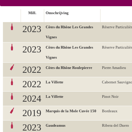
Mill.
Omschrijving
2023
Côtes du Rhône Les Grandes
Réserve Particuliè
Vignes
2023
Côtes du Rhône Les Grandes
Réserve Particuliè
Vignes
2022
Côtes du Rhône Roulepierre
Pierre Amadieu
2022
La Villette
Cabernet Sauvign
2024
La Villette
Pinot Noir
2019
Marquis de la Mole Cuvée 150
Bordeaux
2023
Gaudeamus
Ribera del Duero