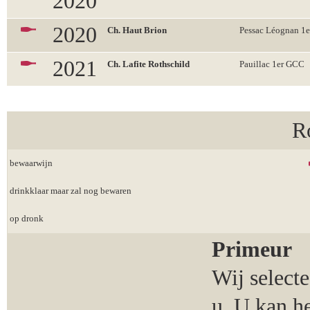
2020
2020
Ch. Haut Brion
Pessac Léognan 1
2021
Ch. Lafite Rothschild
Pauillac 1er GCC
R
bewaarwijn
drinkklaar maar zal nog bewaren
op dronk
Primeur
Wij select
u. U kan h