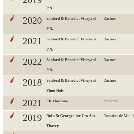
P.N.
2020
Sanford & Benedict Vineyard
Racines
P.N.
2021
Sanford & Benedict Vineyard
Racines
P.N.
2022
Sanford & Benedict Vineyard
Racines
P.N.
2018
Sanford & Benedict Vineyard
Racines
Pinot Noir
2021
Ch. Hosanna
Pomerol
2019
Nuits St Georges 1er Cru Aux
Domaine de Monti
Thorey