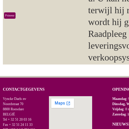
terwijl hij
Primeur
wordt hij 
Raadpleeg 
leveringsv
verkoopsy
CONTACTGEGEVENS
OPENIN
Vyncke Daels nv
Maandag
: 
Noordstraat 70
Dinsdag, 
8800 Roeselare
Vrijdag
: 8 
BELGIË
Zaterdag
: 
Tel + 32 51 20 03 16
NIEUWS
Fax + 32 51 24 11 33