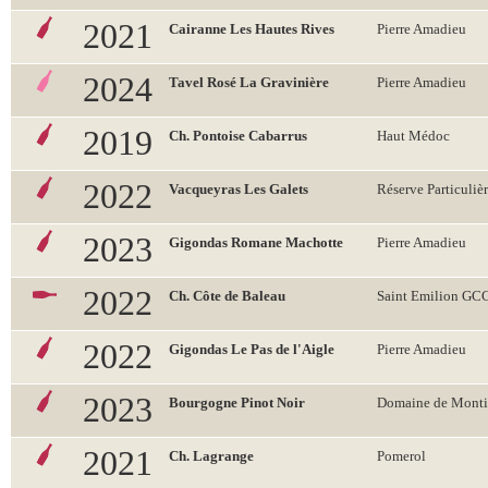
2021
Cairanne Les Hautes Rives
Pierre Amadieu
2024
Tavel Rosé La Gravinière
Pierre Amadieu
2019
Ch. Pontoise Cabarrus
Haut Médoc
2022
Vacqueyras Les Galets
Réserve Particuliè
2023
Gigondas Romane Machotte
Pierre Amadieu
2022
Ch. Côte de Baleau
Saint Emilion GC
2022
Gigondas Le Pas de l'Aigle
Pierre Amadieu
2023
Bourgogne Pinot Noir
Domaine de Monti
2021
Ch. Lagrange
Pomerol