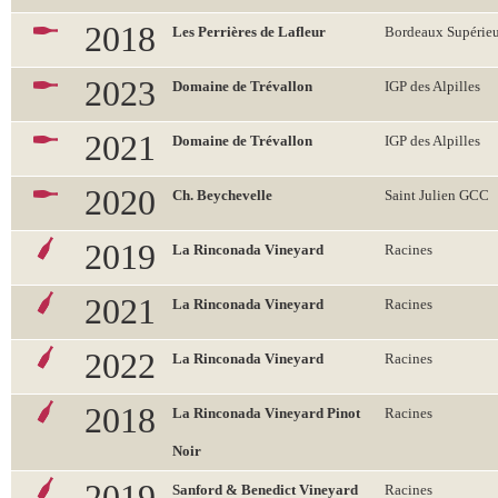
2018
Les Perrières de Lafleur
Bordeaux Supérieu
2023
Domaine de Trévallon
IGP des Alpilles
2021
Domaine de Trévallon
IGP des Alpilles
2020
Ch. Beychevelle
Saint Julien GCC
2019
La Rinconada Vineyard
Racines
2021
La Rinconada Vineyard
Racines
2022
La Rinconada Vineyard
Racines
2018
La Rinconada Vineyard Pinot
Racines
Noir
2019
Sanford & Benedict Vineyard
Racines