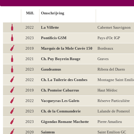
Mill.
Omschrijving
2022
La Villette
Cabernet Sauvignon
2023
Pontificis GSM
Pays d'Oc IGP
2019
Marquis de la Mole Cuvée 150
Bordeaux
2021
Ch. Puy Boyrein Rouge
Graves
2023
Gaudeamus
Ribera del Duero
2022
Ch. La Tuilerie des Combes
Montagne Saint Emili
2019
Ch. Pontoise Cabarrus
Haut Médoc
2022
Vacqueyras Les Galets
Réserve Particulière
2023
Ch. de la Commanderie
Lalande de Pomerol
2023
Gigondas Romane Machotte
Pierre Amadieu
2020
Saintem
Saint Emilion GC