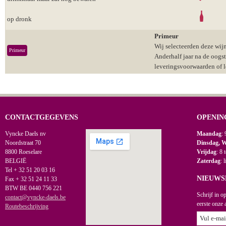
op dronk
Primeur
Wij selecteerden deze wijn
Primeur
Anderhalf jaar na de oogs
leveringsvoorwaarden of 
CONTACTGEGEVENS
OPENIN
Vyncke Daels nv
Maandag
: 
Noordstraat 70
Dinsdag, 
8800 Roeselare
Vrijdag
: 8 
BELGIË
Zaterdag
: 
Tel + 32 51 20 03 16
NIEUWS
Fax + 32 51 24 11 33
BTW BE 0440 756 221
Schrijf in o
contact@vyncke-daels.be
eerste onze 
Routebeschrijving