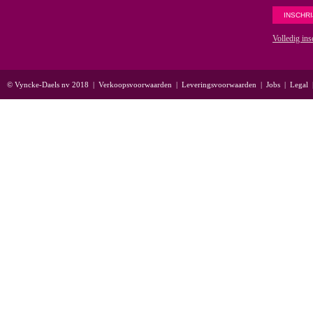
Volledig ins
© Vyncke-Daels nv 2018
|
Verkoopsvoorwaarden
|
Leveringsvoorwaarden
|
Jobs
|
Legal