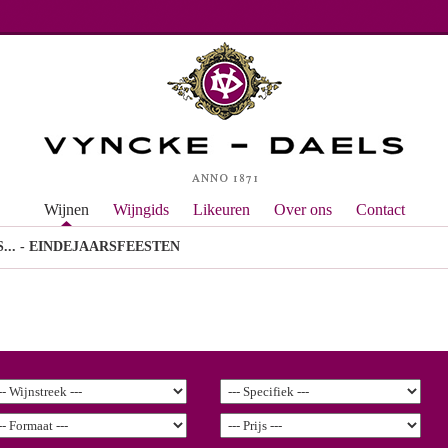
Wijnen
Wijngids
Likeuren
Over ons
Contact
... - EINDEJAARSFEESTEN