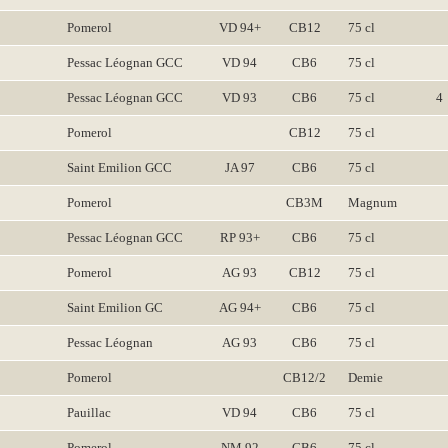
Pomerol
VD 94+
CB12
75 cl
Pessac Léognan GCC
VD 94
CB6
75 cl
Pessac Léognan GCC
VD 93
CB6
75 cl
4
Pomerol
CB12
75 cl
Saint Emilion GCC
JA 97
CB6
75 cl
Pomerol
CB3M
Magnum
Pessac Léognan GCC
RP 93+
CB6
75 cl
Pomerol
AG 93
CB12
75 cl
Saint Emilion GC
AG 94+
CB6
75 cl
Pessac Léognan
AG 93
CB6
75 cl
Pomerol
CB12/2
Demie
Pauillac
VD 94
CB6
75 cl
Pomerol
NM 92
CB6
75 cl