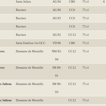
Saint Julien
AG 94
CB6
75 cl
6
Racines
AG 90
CC6
75 cl
Racines
AG 93
CC6
75 cl
Racines
CC6
75 cl
Racines
AG 92
CC12
75 cl
Saint Emilion 1er GCC
VD 96
CB6
75 cl
ères
Domaine de Montille
NM 92-
CC12
75 cl
94
ères
Domaine de Montille
JM 89-
CC12
75 cl
91
s Juliens
Domaine de Montille
JM 90-
CC12
75 cl
93
s Juliens
Domaine de Montille
CC12
75 cl