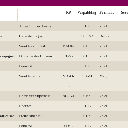
RP
Verpakking
Formaat
Sto
Three Crowns Tawny
CC12
75 cl
es
Cave de Lugny
CC12/2
Demie
Saint Emilion GCC
NM 94
CB6
75 cl
hampigny
Domaine des Closiers
RG 92
CC6
75 cl
Pomerol
CB12
75 cl
Saint Estèphe
VD 90-
CB6M
Magnum
92
Bordeaux Supérieur
AG 94+
CB6
75 cl
Racines
CC12
75 cl
aillousse
Pierre Amadieu
CC6
75 cl
Pomerol
VD 92
CB12
75 cl