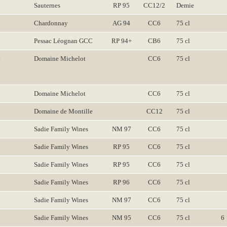
Sauternes
RP 95
CC12/2
Demie
Chardonnay
AG 94
CC6
75 cl
Pessac Léognan GCC
RP 94+
CB6
75 cl
x
Domaine Michelot
CC6
75 cl
Domaine Michelot
CC6
75 cl
Domaine de Montille
CC12
75 cl
Sadie Family Wines
NM 97
CC6
75 cl
Sadie Family Wines
RP 95
CC6
75 cl
Sadie Family Wines
RP 95
CC6
75 cl
Sadie Family Wines
RP 96
CC6
75 cl
Sadie Family Wines
NM 97
CC6
75 cl
Sadie Family Wines
NM 95
CC6
75 cl
6