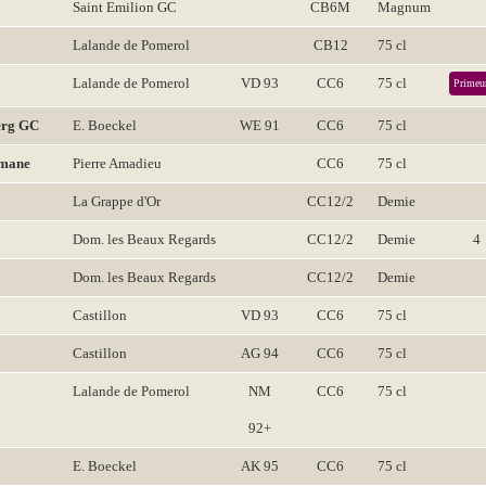
Saint Emilion GC
CB6M
Magnum
Lalande de Pomerol
CB12
75 cl
Lalande de Pomerol
VD 93
CC6
75 cl
Primeu
erg GC
E. Boeckel
WE 91
CC6
75 cl
omane
Pierre Amadieu
CC6
75 cl
La Grappe d'Or
CC12/2
Demie
Dom. les Beaux Regards
CC12/2
Demie
4
Dom. les Beaux Regards
CC12/2
Demie
Castillon
VD 93
CC6
75 cl
Castillon
AG 94
CC6
75 cl
Lalande de Pomerol
NM
CC6
75 cl
92+
E. Boeckel
AK 95
CC6
75 cl