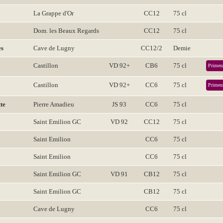
La Grappe d'Or
CC12
75 cl
Dom. les Beaux Regards
CC12
75 cl
es
Cave de Lugny
CC12/2
Demie
Castillon
VD 92+
CB6
75 cl
Primeu
Castillon
VD 92+
CC6
75 cl
Primeu
te
Pierre Amadieu
JS 93
CC6
75 cl
Saint Emilion GC
VD 92
CC12
75 cl
Saint Emilion
CC6
75 cl
Saint Emilion
CC6
75 cl
Saint Emilion GC
VD 91
CB12
75 cl
Saint Emilion GC
CB12
75 cl
Cave de Lugny
CC6
75 cl