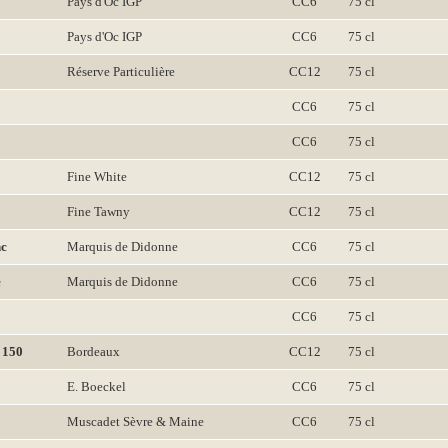
Pays d'Oc IGP
CC6
75 cl
Pays d'Oc IGP
CC6
75 cl
Réserve Particulière
CC12
75 cl
CC6
75 cl
CC6
75 cl
Fine White
CC12
75 cl
Fine Tawny
CC12
75 cl
nc
Marquis de Didonne
CC6
75 cl
é
Marquis de Didonne
CC6
75 cl
CC6
75 cl
 150
Bordeaux
CC12
75 cl
E. Boeckel
CC6
75 cl
Muscadet Sèvre & Maine
CC6
75 cl