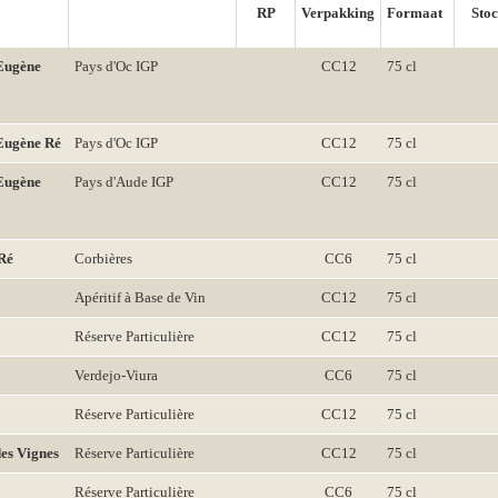
RP
Verpakking
Formaat
Sto
 Eugène
Pays d'Oc IGP
CC12
75 cl
 Eugène Ré
Pays d'Oc IGP
CC12
75 cl
 Eugène
Pays d'Aude IGP
CC12
75 cl
 Ré
Corbières
CC6
75 cl
Apéritif à Base de Vin
CC12
75 cl
Réserve Particulière
CC12
75 cl
Verdejo-Viura
CC6
75 cl
Réserve Particulière
CC12
75 cl
es Vignes
Réserve Particulière
CC12
75 cl
Réserve Particulière
CC6
75 cl