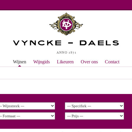
Wijnen
Wijngids
Likeuren
Over ons
Contact