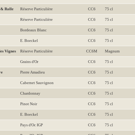
& Rolle
Réserve Particulière
CC6
75 cl
Réserve Particulière
CC6
75 cl
Bordeaux Blanc
CC6
75 cl
E. Boeckel
CC6
75 cl
es Vignes
Réserve Particulière
CC6M
Magnum
Grains d'Or
CC6
75 cl
re
Pierre Amadieu
CC6
75 cl
Cabernet Sauvignon
CC6
75 cl
Chardonnay
CC6
75 cl
Pinot Noir
CC6
75 cl
E. Boeckel
CC6
75 cl
Pays d'Oc IGP
CC6
75 cl