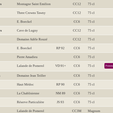
es
Montagne Saint Emilion
CC12
75 cl
Three Crowns Tawny
CC12
75 cl
E. Boeckel
CC6
75 cl
es
Cave de Lugny
CC12
75 cl
Domaine Adèle Rouzé
CC12
75 cl
E. Boeckel
RP 92
CC6
75 cl
Pierre Amadieu
CC6
75 cl
Lalande de Pomerol
VD 91+
CC6
75 cl
Primeu
n
Domaine Jean Teiller
CC6
75 cl
Haut Médoc
RP 90
CC6
75 cl
La Chablisienne
NM 89
CC6
75 cl
Réserve Particulière
JS 93
CC6
75 cl
Lalande de Pomerol
CC3M
Magnum